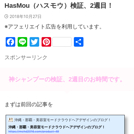
HasMou（ハスモウ）検証、2週目！
2018年10月27日
※アフェリエイト広告を利用しています。
F
Li
T
Pi
共
a
n
w
nt
有
スポンサーリンク
c
e
itt
er
e
er
e
b
st
神シャンプーの検証、2週目のお時間です。
o
o
まずは前回の記事を
k
沖縄・那覇・美容室モードクラウドヘアデザインのブログ！
沖縄・那覇・美容室モードクラウドヘアデザインのブログ！
https://mchd2016.com/product-49