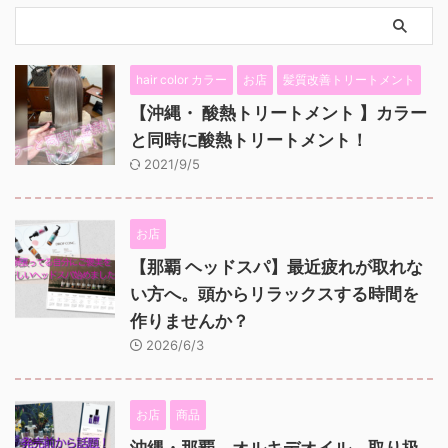
hair color カラー
お店
髪質改善トリートメント
【沖縄・ 酸熱トリートメント 】カラー
と同時に酸熱トリートメント！
2021/9/5
お店
【那覇 ヘッドスパ】最近疲れが取れな
い方へ。頭からリラックスする時間を
作りませんか？
2026/6/3
お店
商品
沖縄・那覇 オルキデオイル 取り扱