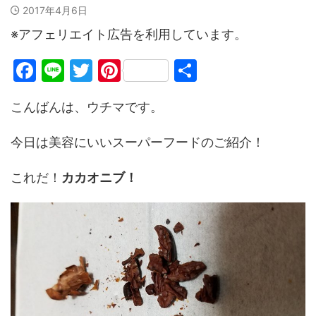
2017年4月6日
※アフェリエイト広告を利用しています。
F
Li
T
Pi
共
a
n
w
nt
有
こんばんは、ウチマです。
c
e
itt
er
e
er
e
今日は美容にいいスーパーフードのご紹介！
b
st
o
これだ！
カカオニブ！
o
k