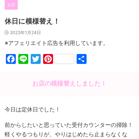
お店
休日に模様替え！
2023年1月24日
※アフェリエイト広告を利用しています。
F
Li
T
Pi
共
a
n
w
nt
有
c
e
itt
er
お店の模様替えしました！
e
er
e
b
st
o
今日は定休日でした！
o
前からしたいと思っていた受付カウンターの掃除！
k
軽くやるつもりが、やりはじめたら止まらなくな