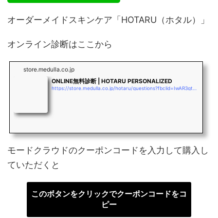
オーダーメイドスキンケア「HOTARU（ホタル）」
オンライン診断はここから
store.medulla.co.jp
ONLINE無料診断 | HOTARU PERSONALIZED
https://store.medulla.co.jp/hotaru/questions?fbclid=IwAR3gtD363DlS2b10EtpVY1iicodaD3rqYmEXutncLouJo4bJsKXNMDFoc_M
モードクラウドのクーポンコードを入力して購入し
ていただくと
このボタンをクリックでクーポンコードをコ
ピー