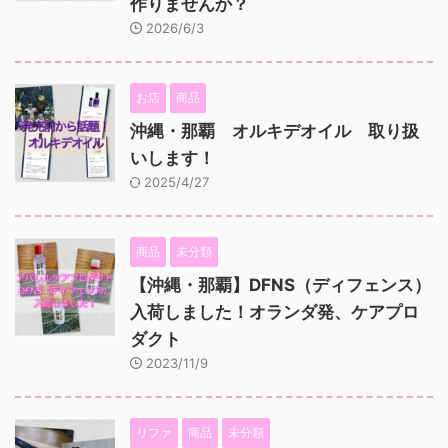
作りませんか？
2026/6/3
お店
商品
沖縄・那覇 オルキデオイル 取り扱
いします！
2025/4/27
商品
未分類
【沖縄・那覇】DFNS（ディフェンス）
入荷しました！オランダ発、ケアプロ
ダクト
2023/11/9
リファ
商品
未分類