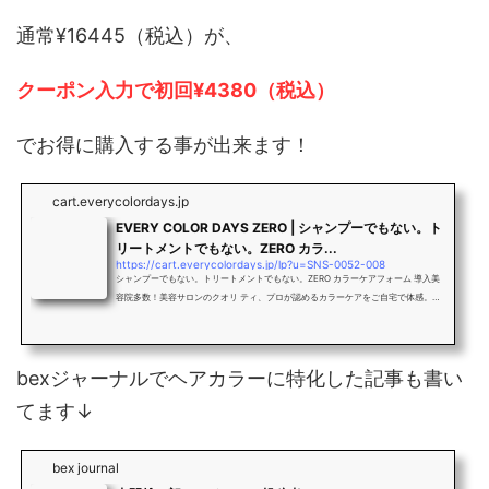
通常¥16445（税込）が、
クーポン入力で初回¥4380（税込）
でお得に購入する事が出来ます！
cart.everycolordays.jp
EVERY COLOR DAYS ZERO | シャンプーでもない。ト
リートメントでもない。ZERO カラ...
https://cart.everycolordays.jp/lp?u=SNS-0052-008
シャンプーでもない。トリートメントでもない。ZERO カラーケアフォーム 導入美
容院多数！美容サロンのクオリ ティ、プロが認めるカラーケアをご自宅で体感。毎
日のシャンプー前に使うだけの簡単ケア
bexジャーナルでヘアカラーに特化した記事も書い
てます↓
bex journal