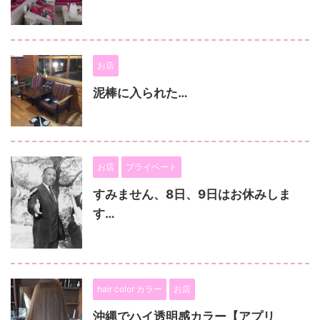
お店
泥棒に入られた…
お店
プライベート
すみません、8日、9日はお休みしま
す…
hair color カラー
お店
沖縄でハイ透明感カラー【アプリ