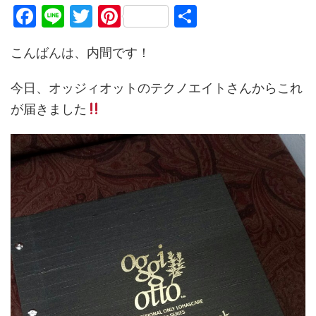
F
Li
T
Pi
共
a
n
w
nt
有
こんばんは、内間です！
c
e
itt
er
e
er
e
今日、オッジィオットのテクノエイトさんからこれ
b
st
が届きました
o
o
k