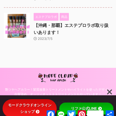
エステプロラボ
商品
【沖縄・那覇】エステプロラボ取り扱
いあります！
2023/7/5
艶ツヤヘアカラー！髪質改善トリートメントやハイライトを使ったデザイン
白髪染め、オッジィオットトトリートメントもやっています！
098-987-0697
モードクラウドオンライン
リファ公式LINE
ショップ
F
L
T
P
© 2026 沖縄・那覇・美容室モードクラウドヘアデザインのブログ！