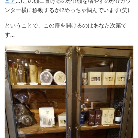
ュア
…)この棚に置けるのか!?棚を増やすのか!?カウ
ンター横に移動するか!?めっちゃ悩んでいます(笑)
ということで、この扉を開けるのはあなた次第で
す…