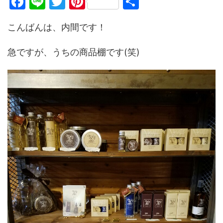
F
Li
T
Pi
共
a
n
w
nt
有
こんばんは、内間です！
c
e
itt
er
e
er
e
急ですが、うちの商品棚です(笑)
b
st
o
o
k