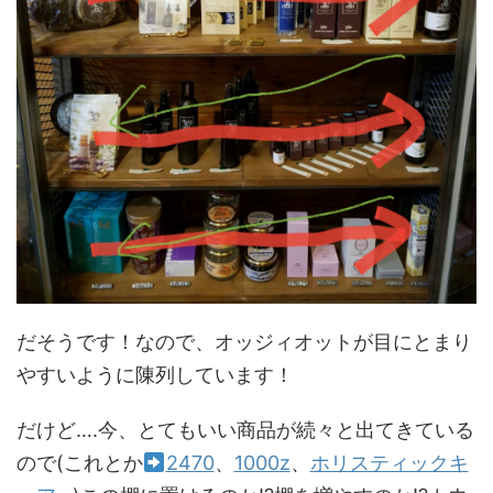
だそうです！なので、オッジィオットが目にとまり
やすいように陳列しています！
だけど….今、とてもいい商品が続々と出てきている
ので(これとか
2470
、
1000z
、
ホリスティックキ