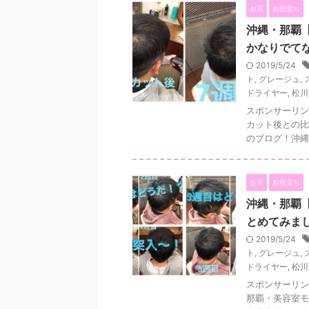
お店
お役立ち
沖縄・那覇【
かなりでて
2019/5/24
ト
,
グレージュ
,
ドライヤー
,
松川
スポンサーリン
カット後との比
のブログ！沖縄
お店
お役立ち
沖縄・那覇【
とめてみま
2019/5/24
ト
,
グレージュ
,
ドライヤー
,
松川
スポンサーリン
那覇・美容室モ