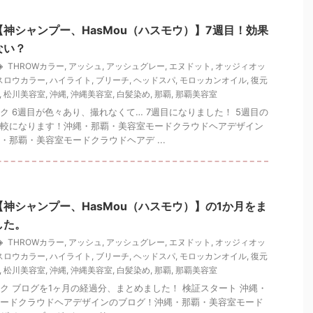
神シャンプー、HasMou（ハスモウ）】7週目！効果
ない？
THROWカラー
,
アッシュ
,
アッシュグレー
,
エヌドット
,
オッジィオッ
スロウカラー
,
ハイライト
,
ブリーチ
,
ヘッドスパ
,
モロッカンオイル
,
復元
,
松川美容室
,
沖縄
,
沖縄美容室
,
白髪染め
,
那覇
,
那覇美容室
ク 6週目が色々あり、撮れなくて… 7週目になりました！ 5週目の
較になります！沖縄・那覇・美容室モードクラウドヘアデザイン
・那覇・美容室モードクラウドヘアデ ...
神シャンプー、HasMou（ハスモウ）】の1か月をま
した。
THROWカラー
,
アッシュ
,
アッシュグレー
,
エヌドット
,
オッジィオッ
スロウカラー
,
ハイライト
,
ブリーチ
,
ヘッドスパ
,
モロッカンオイル
,
復元
,
松川美容室
,
沖縄
,
沖縄美容室
,
白髪染め
,
那覇
,
那覇美容室
ク ブログを1ヶ月の経過分、まとめました！ 検証スタート 沖縄・
ードクラウドヘアデザインのブログ！沖縄・那覇・美容室モード