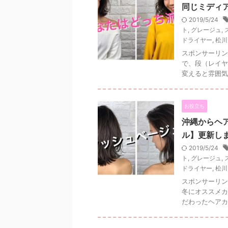
同じミディ
2019/5/24
ト
,
グレージュ
,
ドライヤー
,
松川
スポンサーリン
で、段（レイヤ
変えると雰囲気も
お役立ち
沖縄からヘ
ル】更新し
2019/5/24
ト
,
グレージュ
,
ドライヤー
,
松川
スポンサーリン
冬にオススメカ
だわったヘアカラー