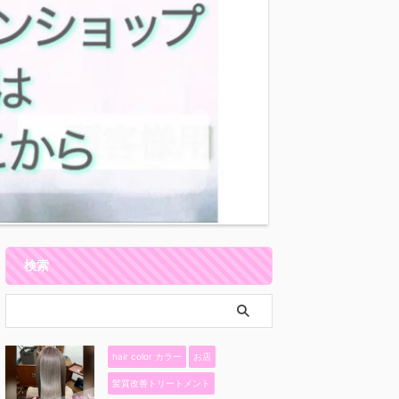
検索
hair color カラー
お店
髪質改善トリートメント