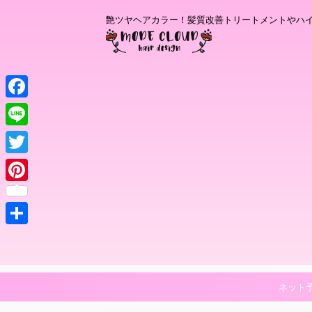
艶ツヤヘアカラー！髪質改善トリートメントやハ
F
a
L
c
i
T
e
n
w
P
b
e
i
i
o
t
共
n
o
t
有
t
k
e
e
ネット
r
r