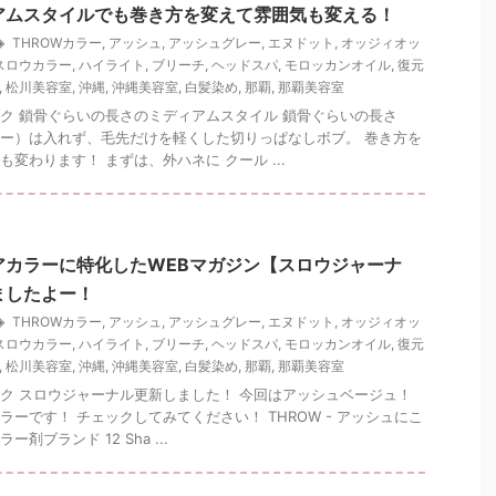
アムスタイルでも巻き方を変えて雰囲気も変える！
THROWカラー
,
アッシュ
,
アッシュグレー
,
エヌドット
,
オッジィオッ
スロウカラー
,
ハイライト
,
ブリーチ
,
ヘッドスパ
,
モロッカンオイル
,
復元
,
松川美容室
,
沖縄
,
沖縄美容室
,
白髪染め
,
那覇
,
那覇美容室
ク 鎖骨ぐらいの長さのミディアムスタイル 鎖骨ぐらいの長さ
ー）は入れず、毛先だけを軽くした切りっぱなしボブ。 巻き方を
変わります！ まずは、外ハネに クール ...
アカラーに特化したWEBマガジン【スロウジャーナ
ましたよー！
THROWカラー
,
アッシュ
,
アッシュグレー
,
エヌドット
,
オッジィオッ
スロウカラー
,
ハイライト
,
ブリーチ
,
ヘッドスパ
,
モロッカンオイル
,
復元
,
松川美容室
,
沖縄
,
沖縄美容室
,
白髪染め
,
那覇
,
那覇美容室
ク スロウジャーナル更新しました！ 今回はアッシュベージュ！
ラーです！ チェックしてみてください！ THROW - アッシュにこ
剤ブランド 12 Sha ...