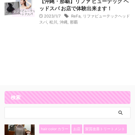
【沖縄・那覇】リファ ビューテック ヘ
ッドスパ お店で体験出来ます！
2023/1/7
ReFa
,
リファビューテックヘッド
スパ
,
松川
,
沖縄
,
那覇
検索
hair color カラー
お店
髪質改善トリートメント