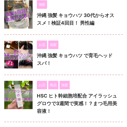
強髪
沖縄 強髪 キョウハツ 30代からオス
スメ！検証4回目！ 男性編
お店
強髪
沖縄 強髪 キョウハツ で育毛ヘッド
スパ！
お店
商品
強髪
HSC ヒト幹細胞培配合 アイラッシュ
グロウで3週間で実感！？まつ毛用美
容液！