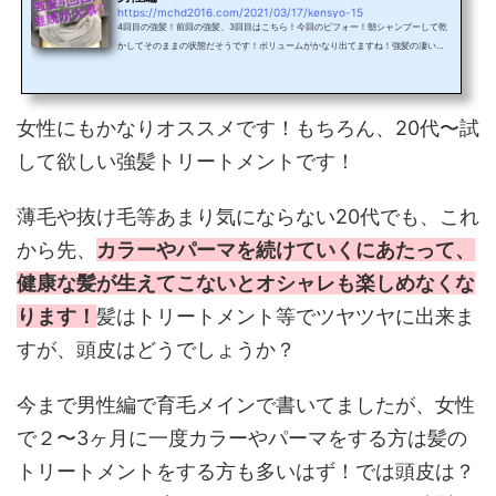
https://mchd2016.com/2021/03/17/kensyo-15
4回目の強髪！前回の強髪、3回目はこちら！今回のビフォー！朝シャンプーして乾
かしてそのままの状態だそうです！ボリュームがかなり出てますね！強髪の凄いと
ころは次の日にボリューム感が感じられるところ（個人差あります！）前回同様、
ハスモウでシャンプーをして、強髪スパをしていきます！ハスモウシャンプーのみ
でも来店、又はラインから購入可能ですよ！アフターがこちら前回と比べて？今は
現状維持でしょうか！もう少し早く結果出てくれ！笑5回、6回目に変化あると嬉し
女性にもかなりオススメです！もちろん、20代〜試
いですね！ホームケアと強髪でお店で強髪スパ、自宅では...
して欲しい強髪トリートメントです！
薄毛や抜け毛等あまり気にならない20代でも、これ
から先、
カラーやパーマを続けていくにあたって、
健康な髪が生えてこないとオシャレも楽しめなくな
ります！
髪はトリートメント等でツヤツヤに出来ま
すが、頭皮はどうでしょうか？
今まで男性編で育毛メインで書いてましたが、女性
で２〜3ヶ月に一度カラーやパーマをする方は髪の
トリートメントをする方も多いはず！では頭皮は？