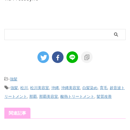
-
強髪
-
強髪
,
松川
,
松川美容室
,
沖縄
,
沖縄美容室
,
白髪染め
,
育毛
,
超音波ト
リートメント
,
那覇
,
那覇美容室
,
酸熱トリートメント
,
髪質改善
関連記事