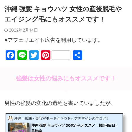
沖縄 強髪 キョウハツ 女性の産後脱毛や
エイジング毛にもオススメです！
2022年2月14日
※アフェリエイト広告を利用しています。
F
Li
T
Pi
共
a
n
w
nt
有
c
e
itt
er
強髪は女性の悩みにもオススメです！
e
er
e
b
st
o
男性の強髪の変化の過程を書いていましたが、
o
k
沖縄・那覇・美容室モードクラウドヘアデザインのブログ！
沖縄 強髪 キョウハツ 30代からオススメ！検証4回目！
男性編