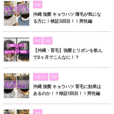
強髪
沖縄 強髪 キョウハツ 薄毛が気にな
る方に！検証3回目！！男性編
商品
強髪
【沖縄・育毛】強髪とリボンを飲ん
で2ヶ月でこんなに！？
お役立ち
強髪
沖縄 強髪 キョウハツ 育毛に効果は
あるのか！？検証1回目！！男性編
強髪