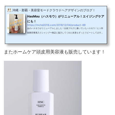
沖縄・那覇・美容室モードクラウドヘアデザインのブログ！
HasMou（ハスモウ）がリニューアル！エイジングケア
にも！
https://mchd2016.com/2019/12/04/product-69
あのハスモウがリニューアルしました！以前ブログに書いていたハスモウ！ヒト幹
細胞培養液入りシャンプー検証に協力してくれた友達もずっとリピートしてます！
リピートと言っても、持ちがいいので、1本で3か月ほど持ちます！（友達の場合）
なのでまだ3回しか購入していません笑使い方は前回と同じく、ハスモウのみで十分
で、シャンプーして、2〜3分放置、流し、リンス、トリートメントは不要、頭皮用
のリキッドも不要でそのままドライヤー！乾かすだけで根元からふんわり、今回は
またホームケア頭皮用美容液も販売しています！
リニューアルでアルガンオイルも入っているので、手触り...