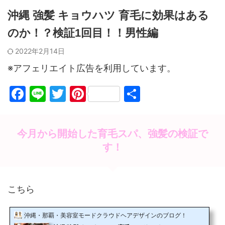
沖縄 強髪 キョウハツ 育毛に効果はある
のか！？検証1回目！！男性編
2022年2月14日
※アフェリエイト広告を利用しています。
F
Li
T
Pi
共
a
n
w
nt
有
c
e
itt
er
今月から開始した育毛スパ、強髪の検証で
e
er
e
す！
b
st
o
o
こちら
k
沖縄・那覇・美容室モードクラウドヘアデザインのブログ！