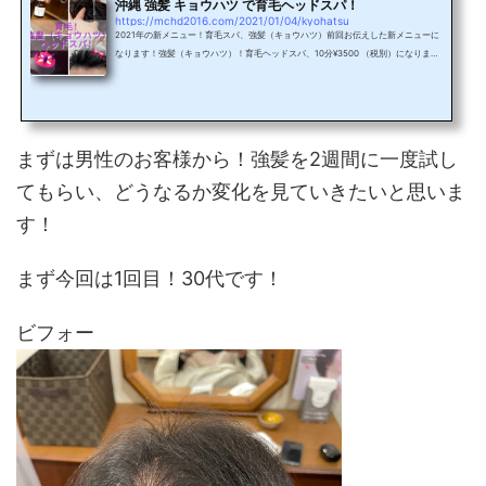
沖縄 強髪 キョウハツ で育毛ヘッドスパ！
https://mchd2016.com/2021/01/04/kyohatsu
2021年の新メニュー！育毛スパ、強髪（キョウハツ）前回お伝えした新メニューに
なります！強髪（キョウハツ）！育毛ヘッドスパ、10分¥3500 （税別）になりま
す！時間が10分と短いのでカットやカラー、トリートメント等いつものメニューに
プラスで出来ます！強髪（キョウハツ）とは？強髪は再生医療から生まれた最先端
技術【ヒト幹細胞培養液】と細胞活性力が認められた【アーユルヴェーダ由来のハ
ーブミックス】を組み合わせたエキスを使用した、毛髪·頭皮のエイジングケアにな
ります！ヒト幹細胞培養液とは一言で言えばターンオーバー...
まずは男性のお客様から！強髪を2週間に一度試し
てもらい、どうなるか変化を見ていきたいと思いま
す！
まず今回は1回目！30代です！
ビフォー