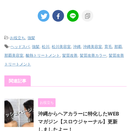
-
お役立ち
,
強髪
-
ヘッドスパ
,
強髪
,
松川
,
松川美容室
,
沖縄
,
沖縄美容室
,
育毛
,
那覇
,
那覇美容室
,
酸熱トリートメント
,
髪質改善
,
髪質改善カラー
,
髪質改善
トリートメント
関連記事
お役立ち
沖縄からヘアカラーに特化したWEB
マガジン【スロウジャーナル】更新
しましたよー！