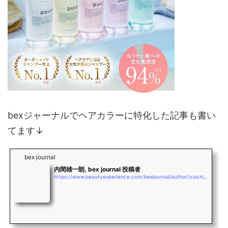
bexジャーナルでヘアカラーに特化した記事も書い
てます↓
bex journal
内間雄一朗, bex journal 投稿者
https://www.beautyexperience.com/bexjournal/author/yuichiro_uchima