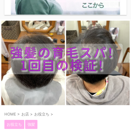
HOME
>
お店
>
お役立ち
>
お役立ち
強髪