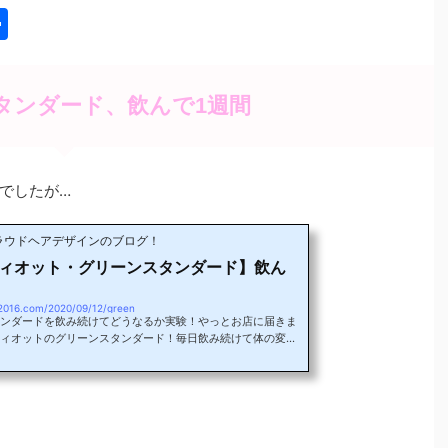
共
有
タンダード、飲んで1週間
でしたが…
ラウドヘアデザインのブログ！
ィオット・グリーンスタンダード】飲ん
！
2016.com/2020/09/12/green
ンダードを飲み続けてどうなるか実験！やっとお店に届きま
ィオットのグリーンスタンダード！毎日飲み続けて体の変化
てみます！ブログ書いてるの夜中ですが…昨日の夜、寝る前
、1日経って急にお腹が…笑なんかめっちゃ出ました！特に冷
さん食べた訳でもなく、変なのも食べてないのでこれはグリ
ードの効果！？1週間続けてみます！毎日飲んで、毎日体の
いこうと思います！1週間だけじゃなく1か月普通に飲み続け
なんですが、緑茶みたいな...