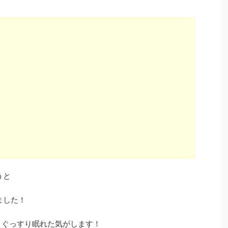
うと
ました！
、ぐっすり眠れた気がします！