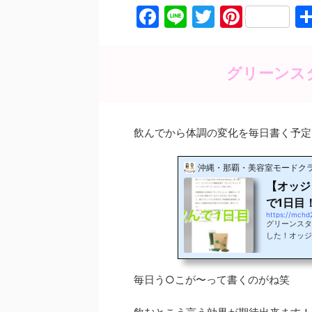
F
Li
T
Pi
a
n
w
nt
c
e
itt
er
グリーンス
e
er
e
b
st
o
飲んでから体調の変化を毎日書く予定
o
k
沖縄・那覇・美容室モードク
【オッジ
で1日目
https://mchd
グリーンスタ
した！オッジ
を自分で感じ
に飲んで先程
たい物をたく
毎日う○こが〜って書くのがね笑
ーンスタンダ
変化を書いて
るかも笑青汁