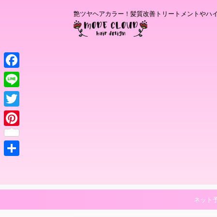
艶ツヤヘアカラー！髪質改善トリートメントやハ
F
a
L
c
i
T
e
n
w
P
b
e
i
i
o
t
共
n
o
t
有
t
k
e
e
ネット
r
r