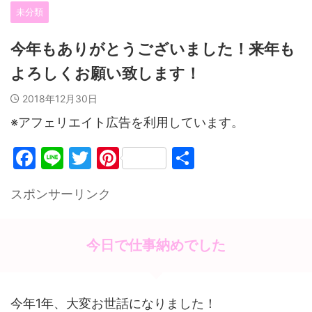
未分類
今年もありがとうございました！来年も
よろしくお願い致します！
2018年12月30日
※アフェリエイト広告を利用しています。
F
Li
T
Pi
共
a
n
w
nt
有
スポンサーリンク
c
e
itt
er
e
er
e
b
st
今日で仕事納めでした
o
o
今年1年、大変お世話になりました！