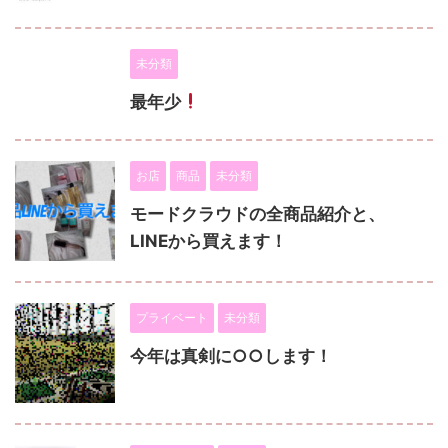
未分類
最年少
お店
商品
未分類
モードクラウドの全商品紹介と、
LINEから買えます！
プライベート
未分類
今年は真剣に○○します！