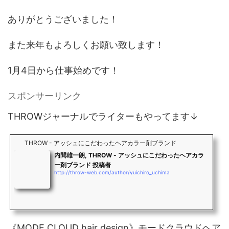
k
ありがとうございました！
また来年もよろしくお願い致します！
1月4日から仕事始めです！
スポンサーリンク
THROWジャーナルでライターもやってます↓
THROW - アッシュにこだわったヘアカラー剤ブランド
内間雄一朗, THROW - アッシュにこだわったヘアカラ
ー剤ブランド 投稿者
http://throw-web.com/author/yuichiro_uchima
《MODE CLOUD hair design》モードクラウドヘア