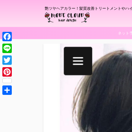
艶ツヤヘアカラー！髪質改善トリートメントやハ
ネット
F
a
L
c
i
T
e
n
w
P
b
e
i
i
o
t
共
n
o
t
有
t
k
e
e
r
r