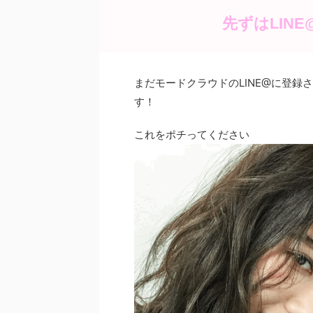
e
er
e
b
st
先ずはLIN
o
o
まだモードクラウドのLINE@に登
k
す！
これをポチってください