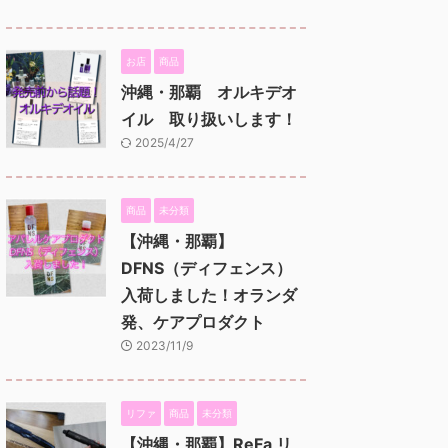
お店
商品
沖縄・那覇 オルキデオ
イル 取り扱いします！
2025/4/27
商品
未分類
【沖縄・那覇】
DFNS（ディフェンス）
入荷しました！オランダ
発、ケアプロダクト
2023/11/9
リファ
商品
未分類
【沖縄・那覇】ReFa リ