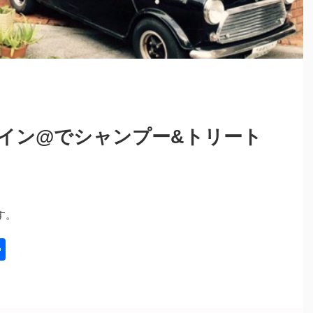
イン@でシャンプー&トリート
す。
共
有