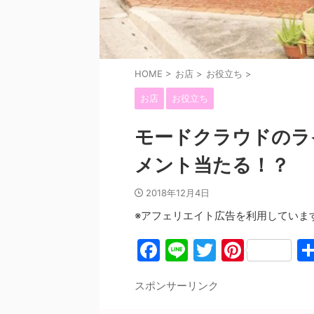
HOME
>
お店
>
お役立ち
>
お店
お役立ち
モードクラウドのラ
メント当たる！？
2018年12月4日
※アフェリエイト広告を利用していま
F
Li
T
Pi
a
n
w
nt
スポンサーリンク
c
e
itt
er