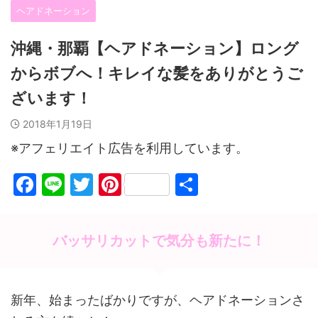
ヘアドネーション
沖縄・那覇【ヘアドネーション】ロング
からボブへ！キレイな髪をありがとうご
ざいます！
2018年1月19日
※アフェリエイト広告を利用しています。
F
Li
T
Pi
共
a
n
w
nt
有
c
e
itt
er
バッサリカットで気分も新たに！
e
er
e
b
st
o
新年、始まったばかりですが、ヘアドネーションさ