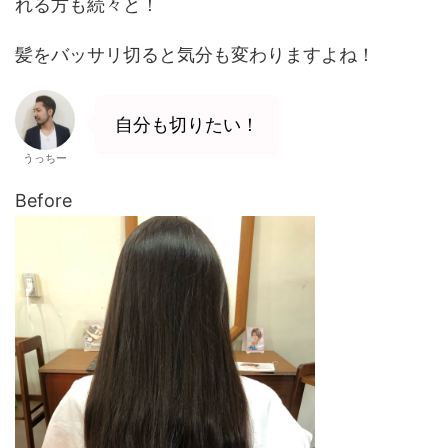
o
れる方も続々と！
k
髪をバッサリ切ると気分も変わりますよね！
自分も切りたい！
うっちー
Before