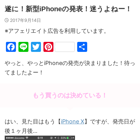
遂に！新型iPhoneの発表！迷うよねー！
2017年9月14日
※アフェリエイト広告を利用しています。
F
Li
T
Pi
共
a
n
w
nt
有
やっと、やっとiPhoneの発売が決まりました！待っ
c
e
itt
er
てましたよー！
e
er
e
b
st
o
もう買うのは決めている！
o
k
はい、見た目はもう【
iPhone X
】ですが、発売日が
後１ヶ月後…