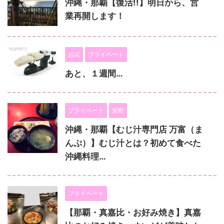
沖縄・那覇【復活!!】明日から、営
業再開します！
お店
プライベート
あと、１週間…
プライベート
栄町
沖縄・那覇【むじ汁専門店 万富（ま
んぷ）】むじ汁とは？初めて食べた
沖縄料理…
プライベート
【那覇・真嘉比・お好み焼き】真嘉