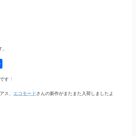
す。
共
有
です
アス、
エコモード
さんの新作がまたまた入荷しましたよ