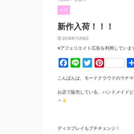
お店
新作入荷！！！
2016年11月6日
※アフェリエイト広告を利用していま
F
Li
T
Pi
a
n
w
nt
こんばんは、モードクラウドのウチマ
c
e
itt
er
e
er
e
お店で販売している、ハンドメイドピ
b
st
～
o
o
k
ディスプレイもプチチェンジ！