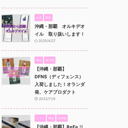
お店
商品
沖縄・那覇 オルキデオ
イル 取り扱いします！
2025/4/27
商品
未分類
【沖縄・那覇】
DFNS（ディフェンス）
入荷しました！オランダ
発、ケアプロダクト
2023/11/9
リファ
商品
未分類
【沖縄・那覇】ReFa リ