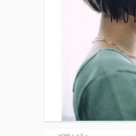
e
s
t
HOME
>
お店
>