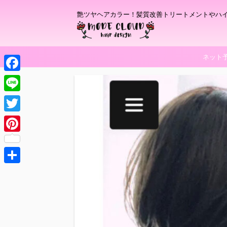
艶ツヤヘアカラー！髪質改善トリートメントやハ
ネット
F
a
L
c
i
T
e
n
w
P
b
e
i
i
o
t
共
n
o
t
有
t
k
e
e
r
r