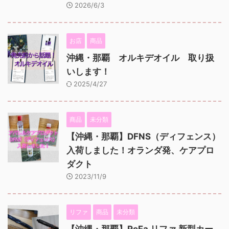
2026/6/3
お店
商品
沖縄・那覇 オルキデオイル 取り扱
いします！
2025/4/27
商品
未分類
【沖縄・那覇】DFNS（ディフェンス）
入荷しました！オランダ発、ケアプロ
ダクト
2023/11/9
リファ
商品
未分類
【沖縄・那覇】ReFa リファ 新型カー