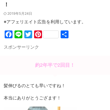
！
2019年5月24日
※アフェリエイト広告を利用しています。
F
Li
T
Pi
共
a
n
w
nt
有
スポンサーリンク
c
e
itt
er
e
er
e
b
st
約2年半で2回目！
o
o
髪伸びるのとても早いですね！
k
本当にありがとうござます！