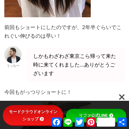
前回もショートにしたのですが、2年半ぐらいでこ
れぐい伸びるのは早い！
しかもわざわざ東京こら帰って来た
時に来てくれました…ありがとうご
うっちー
ざいます
今回もがっつりショートに！
モードクラウドオンライン
リファ公式LINE
ショップ
F
L
T
P
a
i
w
i