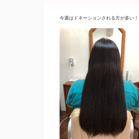
o
o
今週はドネーションされる方が多い！
k