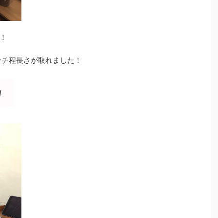
！
ンチ程長さが取れました！
！