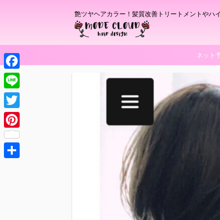
艶ツヤヘアカラー！髪質改善トリートメントやハ
ネット
F
a
L
c
i
T
e
n
w
P
b
e
i
i
o
t
共
n
o
t
有
t
k
e
e
r
r