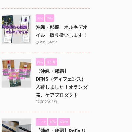
お店
商品
沖縄・那覇 オルキデオ
イル 取り扱いします！
2025/4/27
商品
未分類
【沖縄・那覇】
DFNS（ディフェンス）
入荷しました！オランダ
発、ケアプロダクト
2023/11/9
リファ
商品
未分類
【沖縄・那覇】ReFa リ