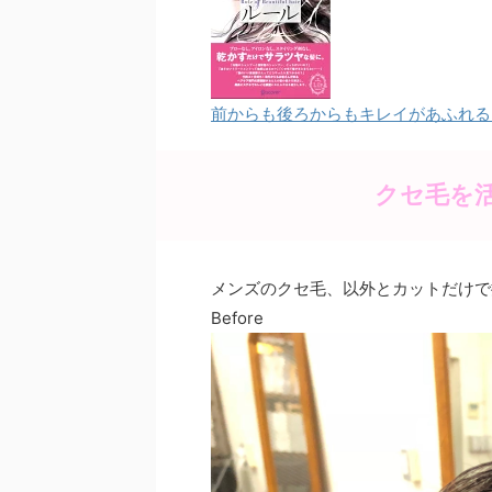
b
st
o
o
前からも後ろからもキレイがあふれる 美
k
クセ毛を
メンズのクセ毛、以外とカットだけで
Before