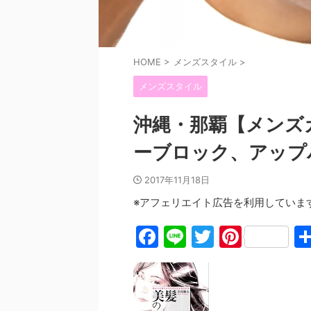
HOME
>
メンズスタイル
>
メンズスタイル
沖縄・那覇【メンズ
ーブロック、アップ
2017年11月18日
※アフェリエイト広告を利用していま
F
Li
T
Pi
a
n
w
nt
c
e
itt
er
e
er
e