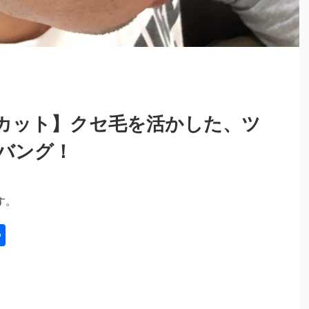
カット】クセ毛を活かした、ツ
バング！
す。
共
有