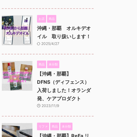
お店
商品
沖縄・那覇 オルキデオ
イル 取り扱いします！
2025/4/27
商品
未分類
【沖縄・那覇】
DFNS（ディフェンス）
入荷しました！オランダ
発、ケアプロダクト
2023/11/9
リファ
商品
未分類
【沖縄・那覇】ReFa リ