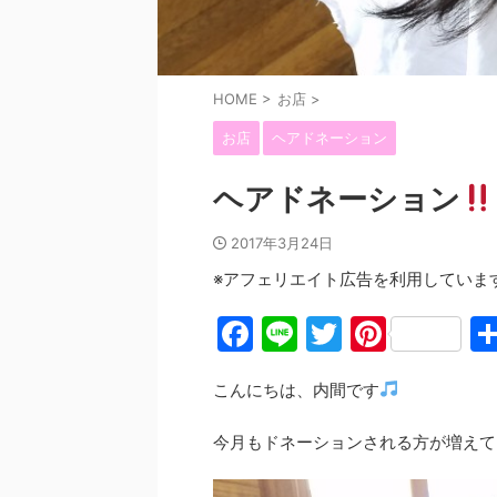
HOME
>
お店
>
お店
ヘアドネーション
ヘアドネーション
2017年3月24日
※アフェリエイト広告を利用していま
F
Li
T
Pi
a
n
w
nt
こんにちは、内間です
c
e
itt
er
e
er
e
今月もドネーションされる方が増えて
b
st