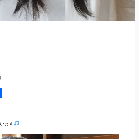
す。
共
有
います