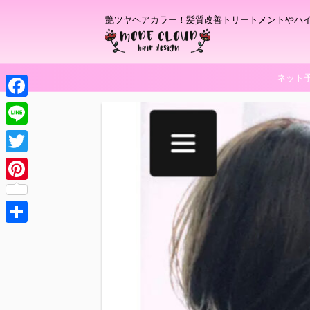
艶ツヤヘアカラー！髪質改善トリートメントやハ
ネット
F
a
L
c
i
T
e
n
w
P
b
e
i
i
o
t
共
n
o
t
有
t
k
e
e
r
r